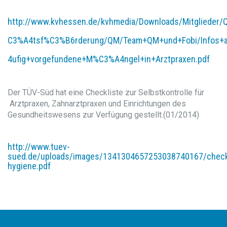
http://www.kvhessen.de/kvhmedia/Downloads/Mitglieder/
C3%A4tsf%C3%
B6rderung/QM/Team+QM+und+Fobi/Infos+
4ufig+vorgefundene+M%C3%A4ngel+in+Arztpraxen.pdf
Der TÜV-Süd hat eine Checkliste zur Selbstkontrolle für
Arztpraxen, Zahnarztpraxen und Einrichtungen des
Gesundheitswesens zur Verfügung gestellt.(01/2014)
http://www.tuev-
sued.de/uploads/images/1341304657253038740167/check
hygiene.pdf