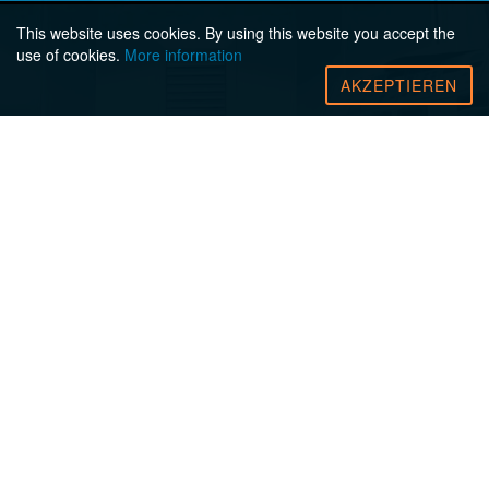
This website uses cookies. By using this website you accept the
use of cookies.
More information
AKZEPTIEREN
MEHR PATIENTENSICHERHEIT. MEHR
QUALITÄT. MEHR
WIRTSCHAFTLICHKEIT
WIE SIE QUALITÄT UNTER WIRTSCHAFTLICHEN
ASPEKTEN STEIGERN
UND SICHERHEIT GEBEN
Wer heute im Gesundheitswesen wettbewerbsfähig bleiben
will, muss sich immer größeren Anforderungen
stellen: Neben
Wirtschaftlichkeit
und
effizienten
Prozessabläufen
gehören insbesondere die Auswahl von
qualifiziertem Personal
und eine
sichere Patientenversorgung